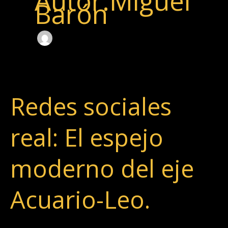
Autor:Miguel
Barón
Redes sociales
Redes
sociales
real:
real: El espejo
El
espejo
moderno del eje
moderno
del
Acuario-Leo.
eje
Acuario-
Leo.