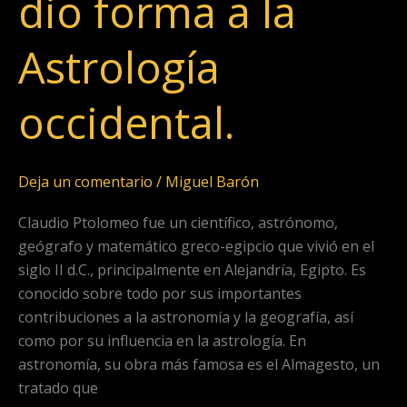
dio forma a la
dio
forma
Astrología
a
la
Astrología
occidental.
occidental.
Deja un comentario
/
Miguel Barón
Claudio Ptolomeo fue un científico, astrónomo,
geógrafo y matemático greco-egipcio que vivió en el
siglo II d.C., principalmente en Alejandría, Egipto. Es
conocido sobre todo por sus importantes
contribuciones a la astronomía y la geografía, así
como por su influencia en la astrología. En
astronomía, su obra más famosa es el Almagesto, un
tratado que