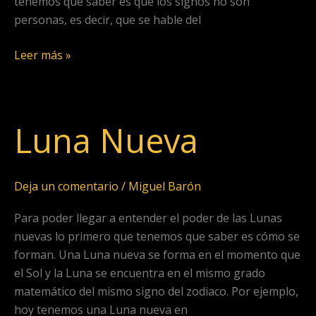
tenemos que saber es que los signos no son
personas, es decir, que se hable del
Leer más »
Luna Nueva
Luna
Nueva
Deja un comentario
/
Miguel Barón
Para poder llegar a entender el poder de las Lunas
nuevas lo primero que tenemos que saber es cómo se
forman. Una Luna nueva se forma en el momento que
el Sol y la Luna se encuentra en el mismo grado
matemático del mismo signo del zodiaco. Por ejemplo,
hoy tenemos una Luna nueva en