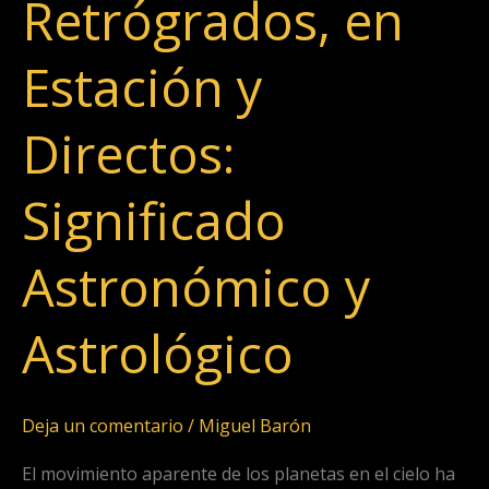
Retrógrados, en
Estación
y
Estación y
Directos:
Significado
Directos:
Astronómico
y
Astrológico
Significado
Astronómico y
Astrológico
Deja un comentario
/
Miguel Barón
El movimiento aparente de los planetas en el cielo ha